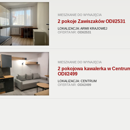
MIESZKANIE DO WYNAJĘCIA
2 pokoje Zawiszaków ODI/2531
LOKALIZACJA: ARMII KRAJOWEJ
OFERTA NR:
ODI/2531
MIESZKANIE DO WYNAJĘCIA
2 pokojowa kawalerka w Centru
ODI/2499
LOKALIZACJA: CENTRUM
OFERTA NR:
ODI/2499