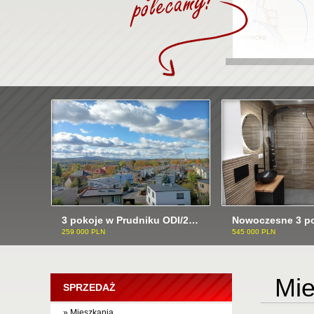
3 pokoje w Prudniku ODI/2503
259 000 PLN
545 000 PLN
Mie
SPRZEDAŻ
» Mieszkania