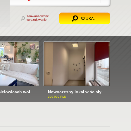
zaawansowane
wyszukiwanie
Dom w Chmielowicach wolnostojacy ODI/2522
Nowoczesny lokal w ścisłym Centrum ODI/2527
399 000 PLN