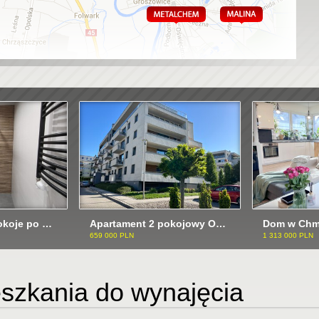
Nowoczesne 3 pokoje po generalnym remoncie ODI/2526
Apartament 2 pokojowy ODI/2521
659 000 PLN
1 313 000 PLN
szkania do wynajęcia