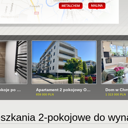
Nowoczesne 3 pokoje po generalnym remoncie ODI/2526
Apartament 2 pokojowy ODI/2521
659 000 PLN
1 313 000 PLN
szkania 2-pokojowe do wyn