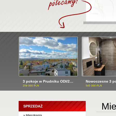
3 pokoje w Prudniku ODI/2503
259 000 PLN
545 000 PLN
Mie
SPRZEDAŻ
» Mieszkania