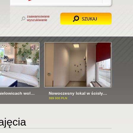
zaawansowane
wyszukiwanie
Dom w Chmielowicach wolnostojacy ODI/2522
Nowoczesny lokal w ścisłym Centrum ODI/2527
399 000 PLN
ajęcia